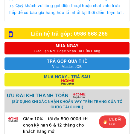
>> Quý khách vui lòng gọi điện thoại hoặc chat zalo trực
tiếp để có báo giá hàng hóa tốt nhất tại thời điểm hiện tại..
Liên hệ trả góp: 0986 668 265
MUA NGAY
Giao Tận Nơi Hoặc Nhận Tại Cửa Hàng
TRẢ GÓP QUA THẺ
Visa, Master, JCB
MUA NGAY - TRẢ SAU
ƯU ĐÃI KHI THANH TOÁN
(SỬ DỤNG KHI XÁC NHẬN KHOẢN VAY TRÊN TRANG CỦA TỔ
CHỨC TÀI CHÍNH)
Giảm 10% – tối đa 500.000đ khi
ƯU ĐÃI
HOT
chọn kỳ hạn 6 & 12 tháng cho
khách hàng mới