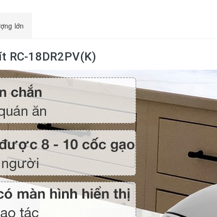
ượng lớn
 lít RC-18DR2PV(K)