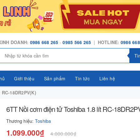
KINH DOANH:
0986 668 265
-
0985 566 265
|
HOTLINE:
0986 668
Tì
hủ
Giới thiệu
Sản phẩm
Tin tức
Liên hệ
ít RC-18DR2PV(K)
6TT Nồi cơm điện tử Toshiba 1.8 lít RC-18DR2P
Thương hiệu:
Toshiba
1.099.000₫
4.000.000₫