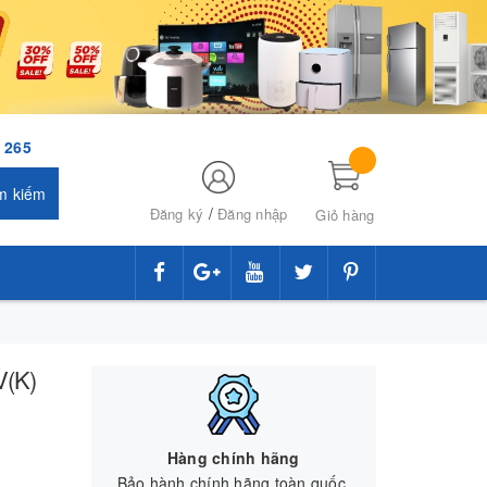
 265
m kiếm
/
Đăng ký
Đăng nhập
Giỏ hàng
V(K)
Hàng chính hãng
Bảo hành chính hãng toàn quốc.