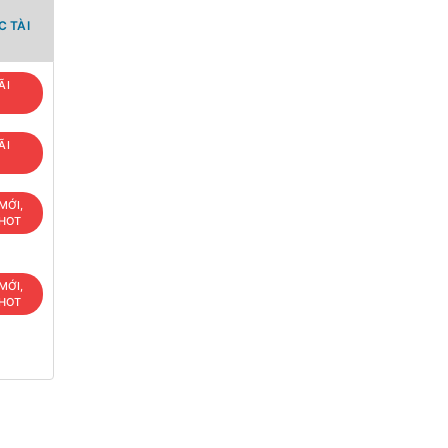
 TÀI
ÃI
ÃI
MỚI,
 HOT
MỚI,
 HOT