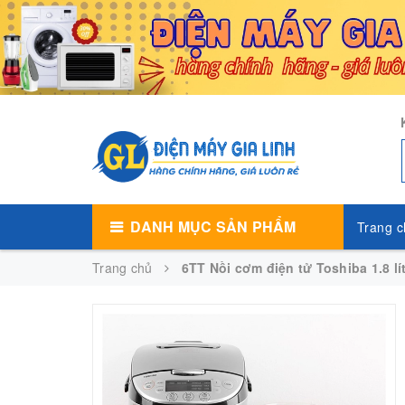
DANH MỤC SẢN PHẨM
Trang c
Trang chủ
6TT Nồi cơm điện tử Toshiba 1.8 l