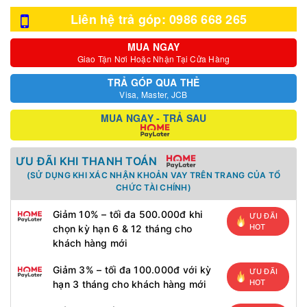
Liên hệ trả góp: 0986 668 265
MUA NGAY
Giao Tận Nơi Hoặc Nhận Tại Cửa Hàng
TRẢ GÓP QUA THẺ
Visa, Master, JCB
MUA NGAY - TRẢ SAU
ƯU ĐÃI KHI THANH TOÁN
(SỬ DỤNG KHI XÁC NHẬN KHOẢN VAY TRÊN TRANG CỦA TỔ
CHỨC TÀI CHÍNH)
Giảm 10% – tối đa 500.000đ khi
ƯU ĐÃI
HOT
chọn kỳ hạn 6 & 12 tháng cho
khách hàng mới
Giảm 3% – tối đa 100.000đ với kỳ
ƯU ĐÃI
HOT
hạn 3 tháng cho khách hàng mới