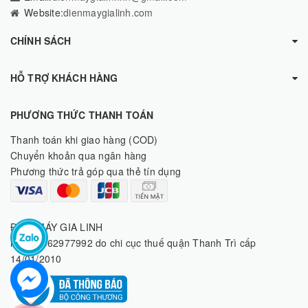
Website:
dienmaygialinh.com
CHÍNH SÁCH
HỖ TRỢ KHÁCH HÀNG
PHƯƠNG THỨC THANH TOÁN
Thanh toán khi giao hàng (COD)
Chuyển khoản qua ngân hàng
Phương thức trả góp qua thẻ tín dụng
ĐIỆN MÁY GIA LINH
MST: 8062977992 do chi cục thuế quận Thanh Trì cấp
14/01/2010