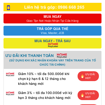
Liên hệ trả góp: 0986 668 265
MUA NGAY
Giao Tận Nơi Hoặc Nhận Tại Cửa Hàng
TRẢ GÓP QUA THẺ
Visa, Master, JCB
MUA NGAY - TRẢ SAU
ƯU ĐÃI KHI THANH TOÁN
(SỬ DỤNG KHI XÁC NHẬN KHOẢN VAY TRÊN TRANG CỦA TỔ
CHỨC TÀI CHÍNH)
Giảm 10% – tối đa 500.000đ khi
ƯU ĐÃI
HOT
chọn kỳ hạn 6 & 12 tháng cho
khách hàng mới
Giảm 3% – tối đa 100.000đ với kỳ
ƯU ĐÃI
HOT
hạn 3 tháng cho khách hàng mới