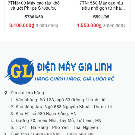
7TN3400 Máy cạo râu khô
7TN1550 Máy cạo râu
và ướt Philips S7886/50
siêu nhỏ gọn từ nhà
Philips S591
S7886/50
S591/05
3.400.000₫
1.550.000₫
3.000.000₫
3.000.000₫
Địa chỉ kho hàng :
1. Văn phòng: Số 12A, ngõ 53 đường Thanh Liệt
2. Kho đóng tàu, Ngõ 683 Nguyễn Khoái, Thanh Trì
3. Kho H1 số 980 Bạch Đằng, HN
4. Đường 70, miếu Nha, Tây Mỗ, Từ Liêm, HN
5. TDP4 - Ba Hàng - Phổ Yên - Thái Nguyên
Điện thoại:
0986 668 265
-
0985 566 265