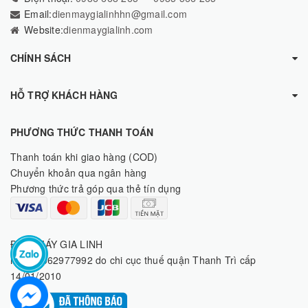
Email:
dienmaygialinhhn@gmail.com
Website:
dienmaygialinh.com
CHÍNH SÁCH
HỖ TRỢ KHÁCH HÀNG
PHƯƠNG THỨC THANH TOÁN
Thanh toán khi giao hàng (COD)
Chuyển khoản qua ngân hàng
Phương thức trả góp qua thẻ tín dụng
ĐIỆN MÁY GIA LINH
MST: 8062977992 do chi cục thuế quận Thanh Trì cấp
14/01/2010