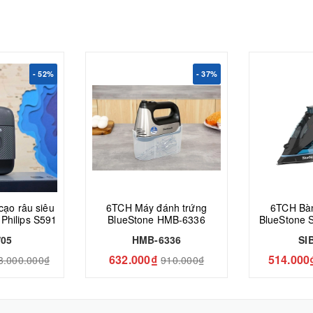
- 52%
- 37%
6TCH Máy đánh trứng
6TCH Bàn
 Philips S591
BlueStone HMB-6336
BlueStone 
2
/05
HMB-6336
SI
632.000₫
514.000
3.000.000₫
910.000₫