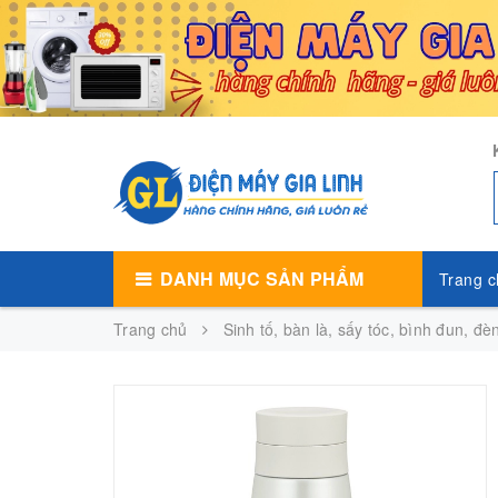
DANH MỤC SẢN PHẨM
Trang c
Trang chủ
Sinh tố, bàn là, sấy tóc, bình đun, đè