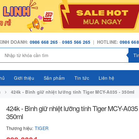
KINH DOANH:
0986 668 265
-
0985 566 265
|
HOTLINE:
0986 668
Tì
hủ
Giới thiệu
Sản phẩm
Tin tức
Liên hệ
n
424k - Bình giữ nhiệt lưỡng tính Tiger MCY-A035 - 350ml
424k - Bình giữ nhiệt lưỡng tính Tiger MCY-A035 
350ml
Thương hiệu:
TIGER