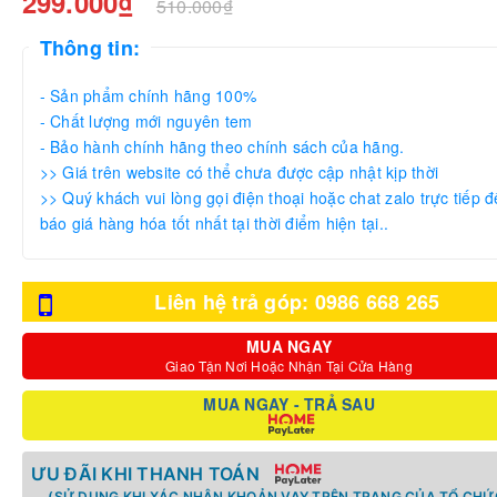
299.000₫
510.000₫
Thông tin:
- Sản phẩm chính hãng 100%
- Chất lượng mới nguyên tem
- Bảo hành chính hãng theo chính sách của hãng.
>> Giá trên website có thể chưa được cập nhật kịp thời
>> Quý khách vui lòng gọi điện thoại hoặc chat zalo trực tiếp đ
báo giá hàng hóa tốt nhất tại thời điểm hiện tại..
Liên hệ trả góp: 0986 668 265
MUA NGAY
Giao Tận Nơi Hoặc Nhận Tại Cửa Hàng
MUA NGAY - TRẢ SAU
ƯU ĐÃI KHI THANH TOÁN
(SỬ DỤNG KHI XÁC NHẬN KHOẢN VAY TRÊN TRANG CỦA TỔ CHỨC