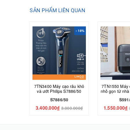
SẢN PHẨM LIÊN QUAN
- 18%
7TN3400 Máy cạo râu khô
7TN1550 Máy cạo râu siêu
và ướt Philips S7886/50
nhỏ gọn từ nhà
S7886/50
S591
3.400.000₫
1.550.000₫
3.000.000₫