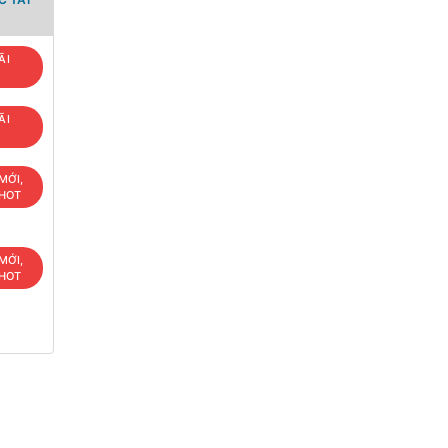
ÃI
ÃI
MỚI,
 HOT
MỚI,
 HOT