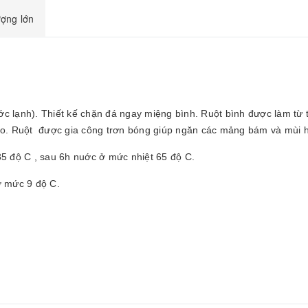
ượng lớn
 lạnh). Thiết kế chặn đá ngay miệng bình. Ruột bình được làm từ 
ao. Ruột được gia công trơn bóng giúp ngăn các mảng bám và mùi h
5 độ C , sau 6h nuớc ở mức nhiệt 65 độ C.
ở mức 9 độ C.