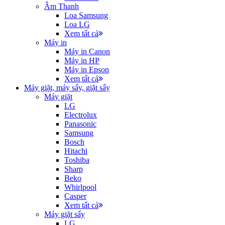
Âm Thanh
Loa Samsung
Loa LG
Xem tất cả
Máy in
Máy in Canon
Máy in HP
Máy in Epson
Xem tất cả
Máy giặt, máy sấy, giặt sấy
Máy giặt
LG
Electrolux
Panasonic
Samsung
Bosch
Hitachi
Toshiba
Sharp
Beko
Whirlpool
Casper
Xem tất cả
Máy giặt sấy
LG