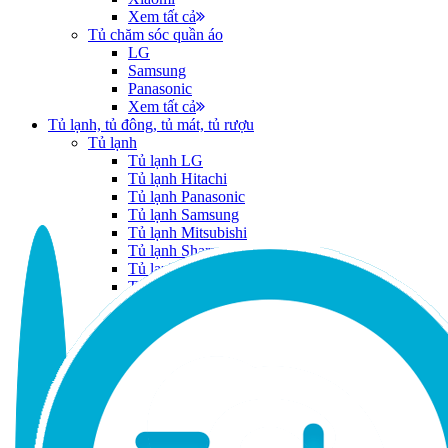
Xem tất cả
Tủ chăm sóc quần áo
LG
Samsung
Panasonic
Xem tất cả
Tủ lạnh, tủ đông, tủ mát, tủ rượu
Tủ lạnh
Tủ lạnh LG
Tủ lạnh Hitachi
Tủ lạnh Panasonic
Tủ lạnh Samsung
Tủ lạnh Mitsubishi
Tủ lạnh Sharp
Tủ lạnh Toshiba
Tủ lạnh Aqua
Tủ lạnh Electrolux
Tủ lạnh Funiki
Tủ lạnh Casper
Xem tất cả
Tủ đông, tủ mát
Tủ đông, tủ mát Sanaky
Tủ đông, tủ mát Alaska
Tủ đông, tủ mát Funiki