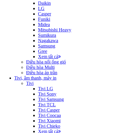
Daikin
LG
Casper
Funiki
Midea
Mitsubishi Heavy
Sumikura
Nagakawa
Samsung
Gree
Xem tất cả
Điều hòa nối ống gió
Điều hòa Multi
Điều hòa áp trần
Tivi, âm thanh, máy in
Tivi
Tivi LG
Tivi Sony
Tivi Samsung
Tivi TCL
Tivi Casper
Tivi Coocaa
Tivi Xiaomi
Tivi Chieko
Xem tất cả