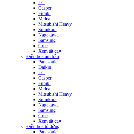
LG
Casper
Funiki
Midea
Mitsubishi Heavy
Sumikura
Nagakawa
Samsung
Gree
Xem tất cả
Điều hòa âm trần
Panasonic
Daikin
LG
Casper
Funiki
Midea
Mitsubishi Heavy
Sumikura
Nagakawa
Samsung
Gree
Xem tất cả
Điều hòa tủ đứng
Panasonic