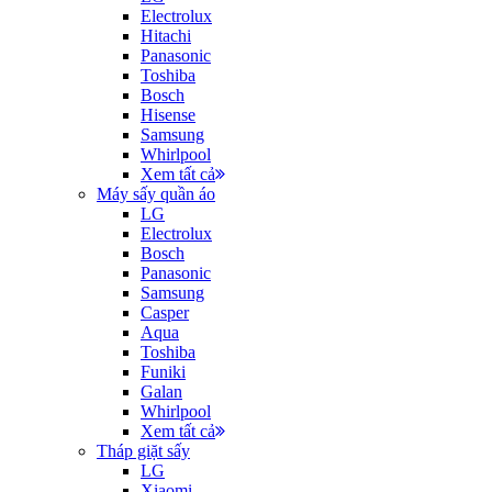
Electrolux
Hitachi
Panasonic
Toshiba
Bosch
Hisense
Samsung
Whirlpool
Xem tất cả
Máy sấy quần áo
LG
Electrolux
Bosch
Panasonic
Samsung
Casper
Aqua
Toshiba
Funiki
Galan
Whirlpool
Xem tất cả
Tháp giặt sấy
LG
Xiaomi