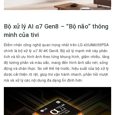
Bộ xử lý AI α7 Gen8 – “Bộ não” thông
minh của tivi
Điểm nhấn công nghệ quan trọng nhất trên LG 43UA8055PSA
chính là bộ xử lý α7 AI 4K Gen8. Bộ xử lý mạnh mẽ này phân
tích và tối ưu hình ảnh theo từng khung hình, giảm nhiễu, tăng
độ tương phản và màu sắc, mang đến hình ảnh sắc nét, sống
động và chân thực. So với thế hệ trước, hiệu suất của bộ xử lý
được cải thiện rõ rệt, giúp tivi vận hành nhanh, phản hồi mượt
mà và xử lý các nội dung đa dạng ổn định hơn.