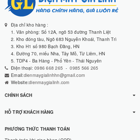
Địa chỉ kho hàng :
1. Văn phòng: Số 12A, ngõ 53 đường Thanh Liệt
2. Kho đóng tàu, Ngõ 683 Nguyễn Khoái, Thanh Trì
3. Kho H1 số 980 Bạch Đằng, HN
4. Đường 70, miếu Nha, Tây Mỗ, Từ Liêm, HN
5. TDP4 - Ba Hàng - Phổ Yên - Thái Nguyên
Điện thoại:
0986 668 265
-
0985 566 265
Email:
dienmaygialinhhn@gmail.com
Website:
dienmaygialinh.com
CHÍNH SÁCH
HỖ TRỢ KHÁCH HÀNG
PHƯƠNG THỨC THANH TOÁN
Thanh toán khi giao hàng (COD)