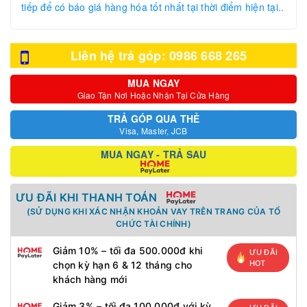
tiếp để có báo giá hàng hóa tốt nhất tại thời điểm hiện tại..
Liên hệ trả góp: 0986 668 265
MUA NGAY
Giao Tận Nơi Hoặc Nhận Tại Cửa Hàng
TRẢ GÓP QUA THẺ
Visa, Master, JCB
MUA NGAY - TRẢ SAU
ƯU ĐÃI KHI THANH TOÁN
(SỬ DỤNG KHI XÁC NHẬN KHOẢN VAY TRÊN TRANG CỦA TỔ
CHỨC TÀI CHÍNH)
Giảm 10% – tối đa 500.000đ khi
ƯU ĐÃI
HOT
chọn kỳ hạn 6 & 12 tháng cho
khách hàng mới
Giảm 3% – tối đa 100.000đ với kỳ