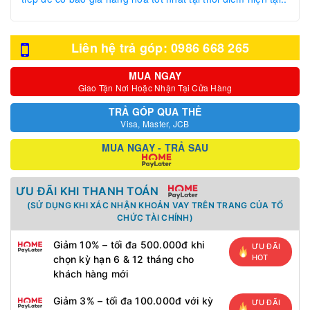
Liên hệ trả góp: 0986 668 265
MUA NGAY
Giao Tận Nơi Hoặc Nhận Tại Cửa Hàng
TRẢ GÓP QUA THẺ
Visa, Master, JCB
MUA NGAY - TRẢ SAU
ƯU ĐÃI KHI THANH TOÁN
(SỬ DỤNG KHI XÁC NHẬN KHOẢN VAY TRÊN TRANG CỦA TỔ
CHỨC TÀI CHÍNH)
Giảm 10% – tối đa 500.000đ khi
ƯU ĐÃI
HOT
chọn kỳ hạn 6 & 12 tháng cho
khách hàng mới
Giảm 3% – tối đa 100.000đ với kỳ
ƯU ĐÃI