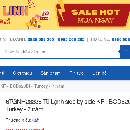
KINH DOANH:
0986 668 265
-
0985 566 265
|
HOTLINE:
0986 668
Tì
hủ
Giới thiệu
Sản phẩm
Tin tức
Liên hệ
KF - BCD620DI - Turkey - 7 năm
6TGNH28336 Tủ Lạnh side by side KF - BCD620
Turkey - 7 năm
Thương hiệu:
kaff