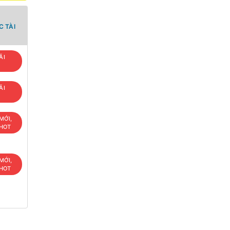
 TÀI
ÃI
ÃI
MỚI,
 HOT
MỚI,
 HOT