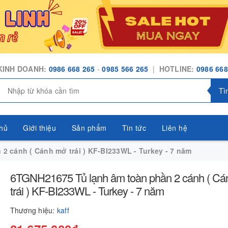
KINH DOANH:
0986 668 265
-
0985 566 265
|
HOTLINE:
0986 668
Tì
hủ
Giới thiệu
Sản phẩm
Tin tức
Liên hệ
2 cánh ( Cánh mở trái ) KF-BI233WL - Turkey - 7 năm
6TGNH21675 Tủ lạnh âm toàn phần 2 cánh ( C
trái ) KF-BI233WL - Turkey - 7 năm
Thương hiệu:
kaff