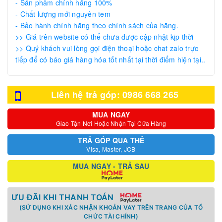
- Sản phẩm chính hãng 100%
- Chất lượng mới nguyên tem
- Bảo hành chính hãng theo chính sách của hãng.
>> Giá trên website có thể chưa được cập nhật kịp thời
>> Quý khách vui lòng gọi điện thoại hoặc chat zalo trực
tiếp để có báo giá hàng hóa tốt nhất tại thời điểm hiện tại..
Liên hệ trả góp: 0986 668 265
MUA NGAY
Giao Tận Nơi Hoặc Nhận Tại Cửa Hàng
TRẢ GÓP QUA THẺ
Visa, Master, JCB
MUA NGAY - TRẢ SAU
ƯU ĐÃI KHI THANH TOÁN
(SỬ DỤNG KHI XÁC NHẬN KHOẢN VAY TRÊN TRANG CỦA TỔ
CHỨC TÀI CHÍNH)