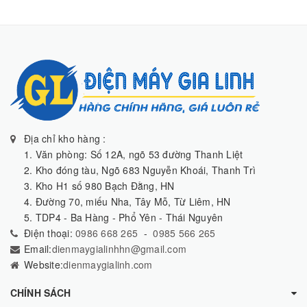
Địa chỉ kho hàng :
1. Văn phòng: Số 12A, ngõ 53 đường Thanh Liệt
2. Kho đóng tàu, Ngõ 683 Nguyễn Khoái, Thanh Trì
3. Kho H1 số 980 Bạch Đằng, HN
4. Đường 70, miếu Nha, Tây Mỗ, Từ Liêm, HN
5. TDP4 - Ba Hàng - Phổ Yên - Thái Nguyên
Điện thoại:
0986 668 265
-
0985 566 265
Email:
dienmaygialinhhn@gmail.com
Website:
dienmaygialinh.com
CHÍNH SÁCH