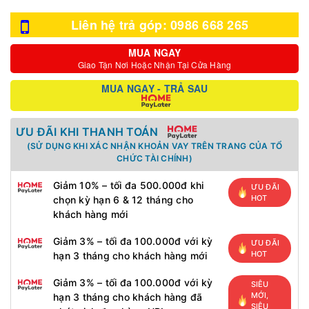
Liên hệ trả góp: 0986 668 265
MUA NGAY
Giao Tận Nơi Hoặc Nhận Tại Cửa Hàng
MUA NGAY - TRẢ SAU
ƯU ĐÃI KHI THANH TOÁN
(SỬ DỤNG KHI XÁC NHẬN KHOẢN VAY TRÊN TRANG CỦA TỔ
CHỨC TÀI CHÍNH)
Giảm 10% – tối đa 500.000đ khi
ƯU ĐÃI
HOT
chọn kỳ hạn 6 & 12 tháng cho
khách hàng mới
Giảm 3% – tối đa 100.000đ với kỳ
ƯU ĐÃI
HOT
hạn 3 tháng cho khách hàng mới
Giảm 3% – tối đa 100.000đ với kỳ
SIÊU
MỚI,
hạn 3 tháng cho khách hàng đã
SIÊU