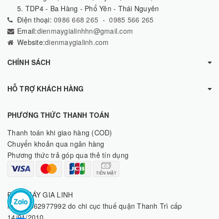
5. TDP4 - Ba Hàng - Phổ Yên - Thái Nguyên
Điện thoại:
0986 668 265
-
0985 566 265
Email:
dienmaygialinhhn@gmail.com
Website:
dienmaygialinh.com
CHÍNH SÁCH
HỖ TRỢ KHÁCH HÀNG
PHƯƠNG THỨC THANH TOÁN
Thanh toán khi giao hàng (COD)
Chuyển khoản qua ngân hàng
Phương thức trả góp qua thẻ tín dụng
ĐIỆN MÁY GIA LINH
MST: 8062977992 do chi cục thuế quận Thanh Trì cấp
14/01/2010