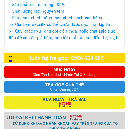
- Sản phẩm chính hãng 100%
- Chất lượng mới nguyên tem
- Bảo hành chính hãng theo chính sách của hãng.
>> Giá trên website có thể chưa được cập nhật kịp thời
>> Quý khách vui lòng gọi điện thoại hoặc chat zalo trực
tiếp để có báo giá hàng hóa tốt nhất tại thời điểm hiện tại..
Liên hệ trả góp: 0986 668 265
MUA NGAY
Giao Tận Nơi Hoặc Nhận Tại Cửa Hàng
TRẢ GÓP QUA THẺ
Visa, Master, JCB
MUA NGAY - TRẢ SAU
ƯU ĐÃI KHI THANH TOÁN
(SỬ DỤNG KHI XÁC NHẬN KHOẢN VAY TRÊN TRANG CỦA TỔ
CHỨC TÀI CHÍNH)