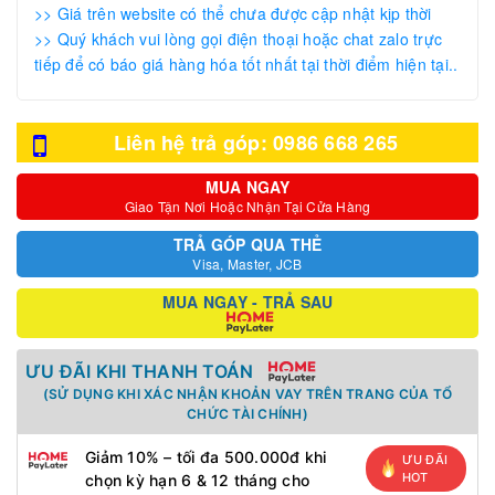
>> Giá trên website có thể chưa được cập nhật kịp thời
>> Quý khách vui lòng gọi điện thoại hoặc chat zalo trực
tiếp để có báo giá hàng hóa tốt nhất tại thời điểm hiện tại..
Liên hệ trả góp: 0986 668 265
MUA NGAY
Giao Tận Nơi Hoặc Nhận Tại Cửa Hàng
TRẢ GÓP QUA THẺ
Visa, Master, JCB
MUA NGAY - TRẢ SAU
ƯU ĐÃI KHI THANH TOÁN
(SỬ DỤNG KHI XÁC NHẬN KHOẢN VAY TRÊN TRANG CỦA TỔ
CHỨC TÀI CHÍNH)
Giảm 10% – tối đa 500.000đ khi
ƯU ĐÃI
HOT
chọn kỳ hạn 6 & 12 tháng cho