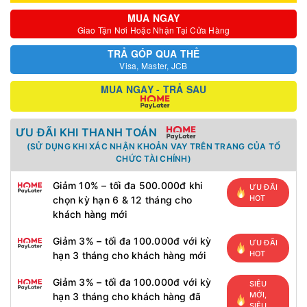
MUA NGAY
Giao Tận Nơi Hoặc Nhận Tại Cửa Hàng
TRẢ GÓP QUA THẺ
Visa, Master, JCB
MUA NGAY - TRẢ SAU
ƯU ĐÃI KHI THANH TOÁN
(SỬ DỤNG KHI XÁC NHẬN KHOẢN VAY TRÊN TRANG CỦA TỔ
CHỨC TÀI CHÍNH)
Giảm 10% – tối đa 500.000đ khi
ƯU ĐÃI
HOT
chọn kỳ hạn 6 & 12 tháng cho
khách hàng mới
Giảm 3% – tối đa 100.000đ với kỳ
ƯU ĐÃI
HOT
hạn 3 tháng cho khách hàng mới
Giảm 3% – tối đa 100.000đ với kỳ
SIÊU
MỚI,
hạn 3 tháng cho khách hàng đã
SIÊU