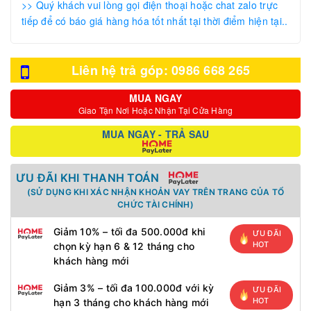
>> Quý khách vui lòng gọi điện thoại hoặc chat zalo trực
tiếp để có báo giá hàng hóa tốt nhất tại thời điểm hiện tại..
Liên hệ trả góp: 0986 668 265
MUA NGAY
Giao Tận Nơi Hoặc Nhận Tại Cửa Hàng
MUA NGAY - TRẢ SAU
ƯU ĐÃI KHI THANH TOÁN
(SỬ DỤNG KHI XÁC NHẬN KHOẢN VAY TRÊN TRANG CỦA TỔ
CHỨC TÀI CHÍNH)
Giảm 10% – tối đa 500.000đ khi
ƯU ĐÃI
HOT
chọn kỳ hạn 6 & 12 tháng cho
khách hàng mới
Giảm 3% – tối đa 100.000đ với kỳ
ƯU ĐÃI
HOT
hạn 3 tháng cho khách hàng mới