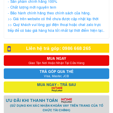
- Sản phẩm chính hãng 100%
- Chất lượng mới nguyên tem
- Bảo hành chính hãng theo chính sách của hãng.
>> Giá trên website có thể chưa được cập nhật kịp thời
>> Quý khách vui lòng gọi điện thoại hoặc chat zalo trực
tiếp để có báo giá hàng hóa tốt nhất tại thời điểm hiện tại..
Liên hệ trả góp: 0986 668 265
MUA NGAY
Giao Tận Nơi Hoặc Nhận Tại Cửa Hàng
TRẢ GÓP QUA THẺ
Visa, Master, JCB
MUA NGAY - TRẢ SAU
ƯU ĐÃI KHI THANH TOÁN
(SỬ DỤNG KHI XÁC NHẬN KHOẢN VAY TRÊN TRANG CỦA TỔ
CHỨC TÀI CHÍNH)