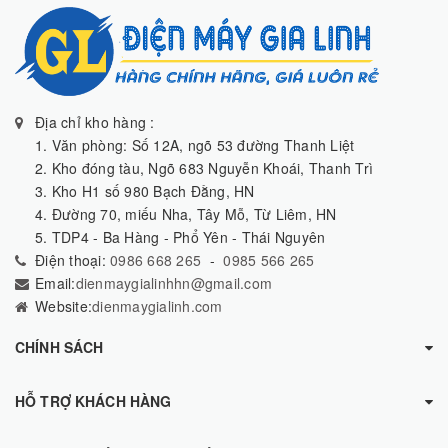
Địa chỉ kho hàng :
1. Văn phòng: Số 12A, ngõ 53 đường Thanh Liệt
2. Kho đóng tàu, Ngõ 683 Nguyễn Khoái, Thanh Trì
3. Kho H1 số 980 Bạch Đằng, HN
4. Đường 70, miếu Nha, Tây Mỗ, Từ Liêm, HN
5. TDP4 - Ba Hàng - Phổ Yên - Thái Nguyên
Điện thoại:
0986 668 265
-
0985 566 265
Email:
dienmaygialinhhn@gmail.com
Website:
dienmaygialinh.com
CHÍNH SÁCH
HỖ TRỢ KHÁCH HÀNG