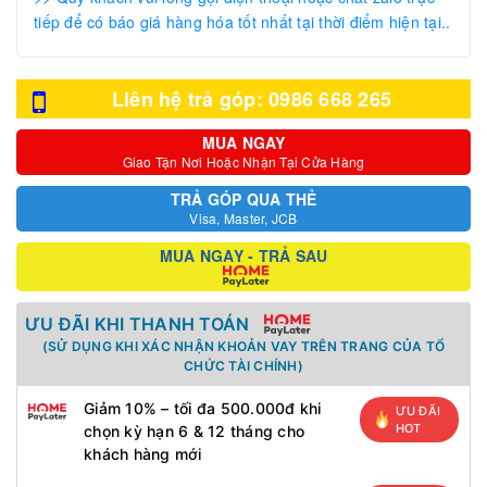
tiếp để có báo giá hàng hóa tốt nhất tại thời điểm hiện tại..
Liên hệ trả góp: 0986 668 265
MUA NGAY
Giao Tận Nơi Hoặc Nhận Tại Cửa Hàng
TRẢ GÓP QUA THẺ
Visa, Master, JCB
MUA NGAY - TRẢ SAU
ƯU ĐÃI KHI THANH TOÁN
(SỬ DỤNG KHI XÁC NHẬN KHOẢN VAY TRÊN TRANG CỦA TỔ
CHỨC TÀI CHÍNH)
Giảm 10% – tối đa 500.000đ khi
ƯU ĐÃI
HOT
chọn kỳ hạn 6 & 12 tháng cho
khách hàng mới