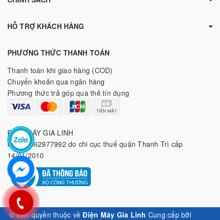
HỖ TRỢ KHÁCH HÀNG
PHƯƠNG THỨC THANH TOÁN
Thanh toán khi giao hàng (COD)
Chuyển khoản qua ngân hàng
Phương thức trả góp qua thẻ tín dụng
ĐIỆN MÁY GIA LINH
MST: 8062977992 do chi cục thuế quận Thanh Trì cấp
14/01/2010
© Bản quyền thuộc về
Điện Máy Gia Linh
Cung cấp bởi
Sapo