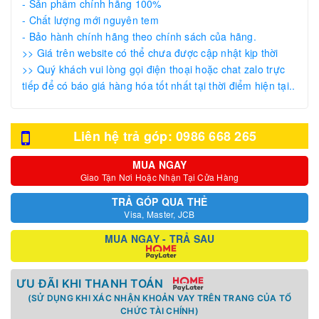
- Sản phẩm chính hãng 100%
- Chất lượng mới nguyên tem
- Bảo hành chính hãng theo chính sách của hãng.
>> Giá trên website có thể chưa được cập nhật kịp thời
>> Quý khách vui lòng gọi điện thoại hoặc chat zalo trực
tiếp để có báo giá hàng hóa tốt nhất tại thời điểm hiện tại..
Liên hệ trả góp: 0986 668 265
MUA NGAY
Giao Tận Nơi Hoặc Nhận Tại Cửa Hàng
TRẢ GÓP QUA THẺ
Visa, Master, JCB
MUA NGAY - TRẢ SAU
ƯU ĐÃI KHI THANH TOÁN
(SỬ DỤNG KHI XÁC NHẬN KHOẢN VAY TRÊN TRANG CỦA TỔ
CHỨC TÀI CHÍNH)