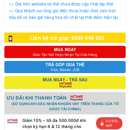
>> Giá trên website có thể chưa được cập nhật kịp thời
>> Quý khách vui lòng gọi điện thoại hoặc chat zalo trực
tiếp để có báo giá hàng hóa tốt nhất tại thời điểm hiện tại..
Liên hệ trả góp: 0986 668 265
MUA NGAY
Giao Tận Nơi Hoặc Nhận Tại Cửa Hàng
TRẢ GÓP QUA THẺ
Visa, Master, JCB
MUA NGAY - TRẢ SAU
ƯU ĐÃI KHI THANH TOÁN
(SỬ DỤNG KHI XÁC NHẬN KHOẢN VAY TRÊN TRANG CỦA TỔ
CHỨC TÀI CHÍNH)
Giảm 10% – tối đa 500.000đ khi
ƯU ĐÃI
HOT
chọn kỳ hạn 6 & 12 tháng cho