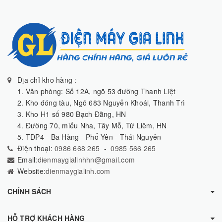
Địa chỉ kho hàng :
1. Văn phòng: Số 12A, ngõ 53 đường Thanh Liệt
2. Kho đóng tàu, Ngõ 683 Nguyễn Khoái, Thanh Trì
3. Kho H1 số 980 Bạch Đằng, HN
4. Đường 70, miếu Nha, Tây Mỗ, Từ Liêm, HN
5. TDP4 - Ba Hàng - Phổ Yên - Thái Nguyên
Điện thoại:
0986 668 265
-
0985 566 265
Email:
dienmaygialinhhn@gmail.com
Website:
dienmaygialinh.com
CHÍNH SÁCH
HỖ TRỢ KHÁCH HÀNG