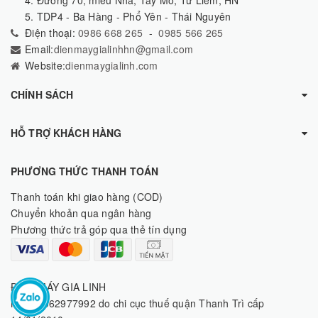
5. TDP4 - Ba Hàng - Phổ Yên - Thái Nguyên
Điện thoại:
0986 668 265
-
0985 566 265
Email:
dienmaygialinhhn@gmail.com
Website:
dienmaygialinh.com
CHÍNH SÁCH
HỖ TRỢ KHÁCH HÀNG
PHƯƠNG THỨC THANH TOÁN
Thanh toán khi giao hàng (COD)
Chuyển khoản qua ngân hàng
Phương thức trả góp qua thẻ tín dụng
ĐIỆN MÁY GIA LINH
MST: 8062977992 do chi cục thuế quận Thanh Trì cấp