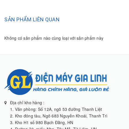
SẢN PHẨM LIÊN QUAN
Không có sản phẩm nào cùng loại với sản phẩm này
Địa chỉ kho hàng :
1. Văn phòng: Số 12A, ngõ 53 đường Thanh Liệt
2. Kho đóng tàu, Ngõ 683 Nguyễn Khoái, Thanh Trì
3. Kho H1 số 980 Bạch Đằng, HN
4. Đường 70, miếu Nha, Tây Mỗ, Từ Liêm, HN