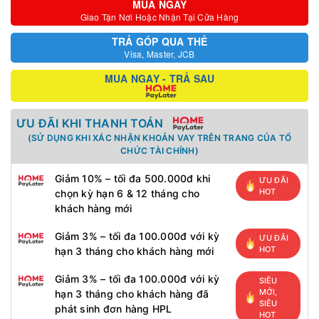
MUA NGAY
Giao Tận Nơi Hoặc Nhận Tại Cửa Hàng
TRẢ GÓP QUA THẺ
Visa, Master, JCB
MUA NGAY - TRẢ SAU
ƯU ĐÃI KHI THANH TOÁN
(SỬ DỤNG KHI XÁC NHẬN KHOẢN VAY TRÊN TRANG CỦA TỔ
CHỨC TÀI CHÍNH)
Giảm 10% – tối đa 500.000đ khi
ƯU ĐÃI
HOT
chọn kỳ hạn 6 & 12 tháng cho
khách hàng mới
Giảm 3% – tối đa 100.000đ với kỳ
ƯU ĐÃI
HOT
hạn 3 tháng cho khách hàng mới
Giảm 3% – tối đa 100.000đ với kỳ
SIÊU
MỚI,
hạn 3 tháng cho khách hàng đã
SIÊU
phát sinh đơn hàng HPL
HOT