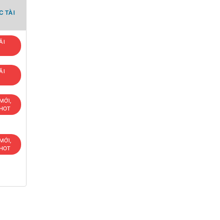
 TÀI
ÃI
ÃI
MỚI,
 HOT
MỚI,
 HOT