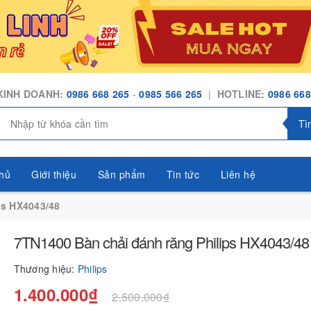
KINH DOANH:
0986 668 265
-
0985 566 265
|
HOTLINE:
0986 668
Tì
hủ
Giới thiệu
Sản phẩm
Tin tức
Liên hệ
ps HX4043/48
7TN1400 Bàn chải đánh răng Philips HX4043/48
Thương hiệu:
Philips
1.400.000₫
2.500.000₫