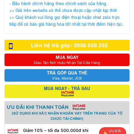
- Bảo hành chính hãng theo chính sách của hãng.
>> Giá trên website có thể chưa được cập nhật kịp thời
>> Quý khách vui lòng gọi điện thoại hoặc chat zalo trực
tiếp để có báo giá hàng hóa tốt nhất tại thời điểm hiện tại..
Liên hệ trả góp: 0986 668 265
MUA NGAY
Giao Tận Nơi Hoặc Nhận Tại Cửa Hàng
TRẢ GÓP QUA THẺ
Visa, Master, JCB
MUA NGAY - TRẢ SAU
ƯU ĐÃI KHI THANH TOÁN
(SỬ DỤNG KHI XÁC NHẬN KHOẢN VAY TRÊN TRANG CỦA TỔ
CHỨC TÀI CHÍNH)
Giảm 10% – tối đa 500.000đ khi
ƯU ĐÃI