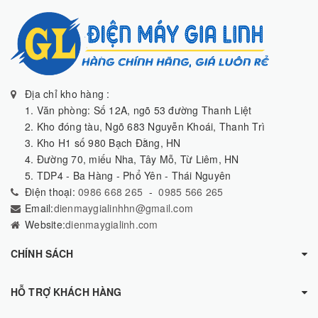
Địa chỉ kho hàng :
1. Văn phòng: Số 12A, ngõ 53 đường Thanh Liệt
2. Kho đóng tàu, Ngõ 683 Nguyễn Khoái, Thanh Trì
3. Kho H1 số 980 Bạch Đằng, HN
4. Đường 70, miếu Nha, Tây Mỗ, Từ Liêm, HN
5. TDP4 - Ba Hàng - Phổ Yên - Thái Nguyên
Điện thoại:
0986 668 265
-
0985 566 265
Email:
dienmaygialinhhn@gmail.com
Website:
dienmaygialinh.com
CHÍNH SÁCH
HỖ TRỢ KHÁCH HÀNG