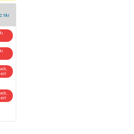
 TÀI
ÃI
ÃI
MỚI,
 HOT
MỚI,
 HOT