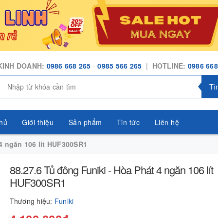
KINH DOANH:
0986 668 265
-
0985 566 265
|
HOTLINE:
0986 668
Tì
hủ
Giới thiệu
Sản phẩm
Tin tức
Liên hệ
 4 ngăn 106 lít HUF300SR1
88.27.6 Tủ đông Funiki - Hòa Phát 4 ngăn 106 lít
HUF300SR1
Thương hiệu:
Funiki