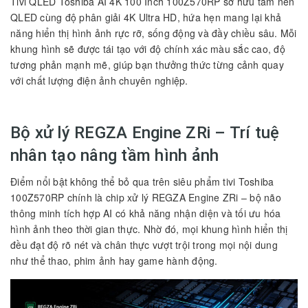
Tivi QLED Toshiba AI 4K 100 Inch 100Z570RP sở hữu tấm nền
QLED cùng độ phân giải 4K Ultra HD, hứa hẹn mang lại khả
năng hiển thị hình ảnh rực rỡ, sống động và đầy chiều sâu. Mỗi
khung hình sẽ được tái tạo với độ chính xác màu sắc cao, độ
tương phản mạnh mẽ, giúp bạn thưởng thức từng cảnh quay
với chất lượng điện ảnh chuyên nghiệp.
Bộ xử lý REGZA Engine ZRi – Trí tuệ
nhân tạo nâng tầm hình ảnh
Điểm nổi bật không thể bỏ qua trên siêu phẩm tivi Toshiba
100Z570RP chính là chip xử lý REGZA Engine ZRi – bộ não
thông minh tích hợp AI có khả năng nhận diện và tối ưu hóa
hình ảnh theo thời gian thực. Nhờ đó, mọi khung hình hiển thị
đều đạt độ rõ nét và chân thực vượt trội trong mọi nội dung
như thể thao, phim ảnh hay game hành động.