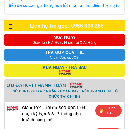
tiếp để có báo giá hàng hóa tốt nhất tại thời điểm hiện tại..
Liên hệ trả góp: 0986 668 265
MUA NGAY
Giao Tận Nơi Hoặc Nhận Tại Cửa Hàng
TRẢ GÓP QUA THẺ
Visa, Master, JCB
MUA NGAY - TRẢ SAU
ƯU ĐÃI KHI THANH TOÁN
(SỬ DỤNG KHI XÁC NHẬN KHOẢN VAY TRÊN TRANG CỦA TỔ
CHỨC TÀI CHÍNH)
Giảm 10% – tối đa 500.000đ khi
ƯU ĐÃI
HOT
chọn kỳ hạn 6 & 12 tháng cho
khách hàng mới