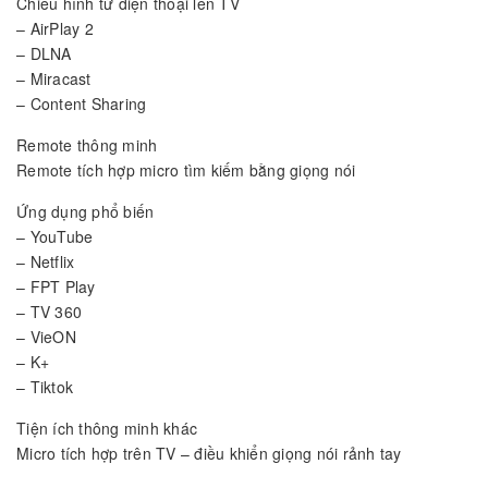
Chiếu hình từ điện thoại lên TV
– AirPlay 2
– DLNA
– Miracast
– Content Sharing
Remote thông minh
Remote tích hợp micro tìm kiếm bằng giọng nói
Ứng dụng phổ biến
– YouTube
– Netflix
– FPT Play
– TV 360
– VieON
– K+
– Tiktok
Tiện ích thông minh khác
Micro tích hợp trên TV – điều khiển giọng nói rảnh tay