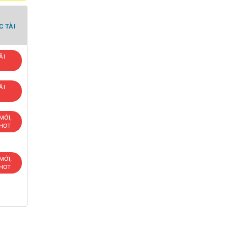
 TÀI
ÃI
ÃI
MỚI,
 HOT
MỚI,
 HOT