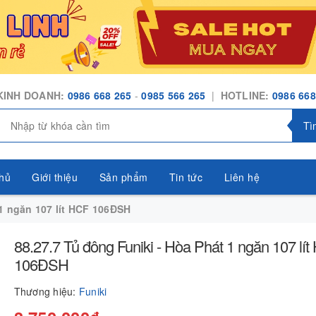
KINH DOANH:
0986 668 265
-
0985 566 265
|
HOTLINE:
0986 668
Tì
hủ
Giới thiệu
Sản phẩm
Tin tức
Liên hệ
 1 ngăn 107 lít HCF 106ĐSH
88.27.7 Tủ đông Funiki - Hòa Phát 1 ngăn 107 lí
106ĐSH
Thương hiệu:
Funiki