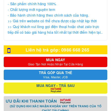
- Sản phẩm chính hãng 100%
- Chất lượng mới nguyên tem
- Bảo hành chính hãng theo chính sách của hãng.
>> Giá trên website có thể chưa được cập nhật kịp thời
>> Quý khách vui lòng gọi điện thoại hoặc chat zalo trực
tiếp để có báo giá hàng hóa tốt nhất tại thời điểm hiện tại..
Liên hệ trả góp: 0986 668 265
MUA NGAY
Giao Tận Nơi Hoặc Nhận Tại Cửa Hàng
TRẢ GÓP QUA THẺ
Visa, Master, JCB
MUA NGAY - TRẢ SAU
ƯU ĐÃI KHI THANH TOÁN
(SỬ DỤNG KHI XÁC NHẬN KHOẢN VAY TRÊN TRANG CỦA TỔ
CHỨC TÀI CHÍNH)