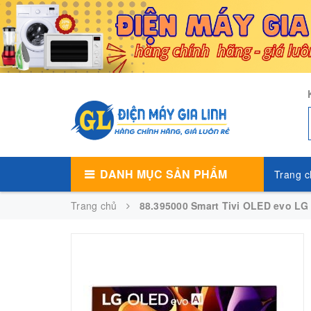
DANH MỤC SẢN PHẨM
Trang c
Trang chủ
88.395000 Smart Tivi OLED evo LG