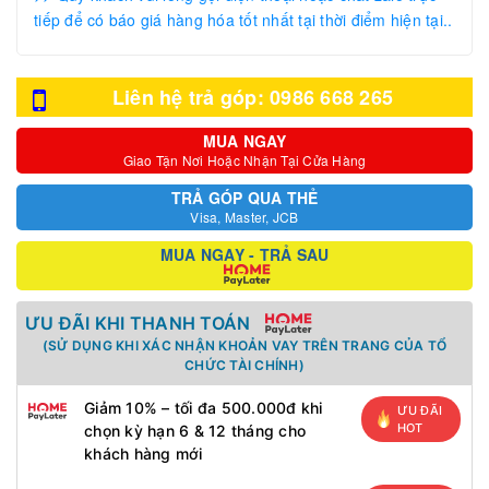
tiếp để có báo giá hàng hóa tốt nhất tại thời điểm hiện tại..
Liên hệ trả góp: 0986 668 265
MUA NGAY
Giao Tận Nơi Hoặc Nhận Tại Cửa Hàng
TRẢ GÓP QUA THẺ
Visa, Master, JCB
MUA NGAY - TRẢ SAU
ƯU ĐÃI KHI THANH TOÁN
(SỬ DỤNG KHI XÁC NHẬN KHOẢN VAY TRÊN TRANG CỦA TỔ
CHỨC TÀI CHÍNH)
Giảm 10% – tối đa 500.000đ khi
ƯU ĐÃI
HOT
chọn kỳ hạn 6 & 12 tháng cho
khách hàng mới