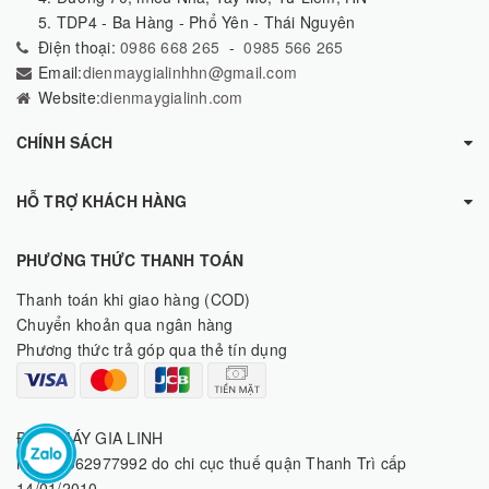
5. TDP4 - Ba Hàng - Phổ Yên - Thái Nguyên
Điện thoại:
0986 668 265
-
0985 566 265
Email:
dienmaygialinhhn@gmail.com
Website:
dienmaygialinh.com
CHÍNH SÁCH
HỖ TRỢ KHÁCH HÀNG
PHƯƠNG THỨC THANH TOÁN
Thanh toán khi giao hàng (COD)
Chuyển khoản qua ngân hàng
Phương thức trả góp qua thẻ tín dụng
ĐIỆN MÁY GIA LINH
MST: 8062977992 do chi cục thuế quận Thanh Trì cấp
14/01/2010