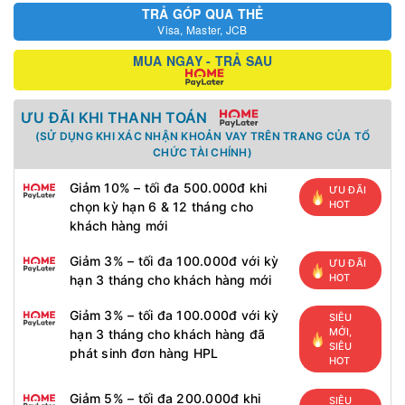
TRẢ GÓP QUA THẺ
Visa, Master, JCB
MUA NGAY - TRẢ SAU
ƯU ĐÃI KHI THANH TOÁN
(SỬ DỤNG KHI XÁC NHẬN KHOẢN VAY TRÊN TRANG CỦA TỔ
CHỨC TÀI CHÍNH)
Giảm 10% – tối đa 500.000đ khi
ƯU ĐÃI
HOT
chọn kỳ hạn 6 & 12 tháng cho
khách hàng mới
Giảm 3% – tối đa 100.000đ với kỳ
ƯU ĐÃI
HOT
hạn 3 tháng cho khách hàng mới
Giảm 3% – tối đa 100.000đ với kỳ
SIÊU
MỚI,
hạn 3 tháng cho khách hàng đã
SIÊU
phát sinh đơn hàng HPL
HOT
Giảm 5% – tối đa 200.000đ khi
SIÊU