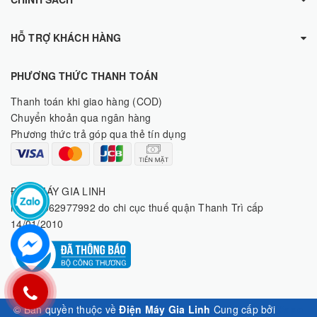
HỖ TRỢ KHÁCH HÀNG
PHƯƠNG THỨC THANH TOÁN
Thanh toán khi giao hàng (COD)
Chuyển khoản qua ngân hàng
Phương thức trả góp qua thẻ tín dụng
ĐIỆN MÁY GIA LINH
MST: 8062977992 do chi cục thuế quận Thanh Trì cấp
14/01/2010
© Bản quyền thuộc về
Điện Máy Gia Linh
Cung cấp bởi
Sapo