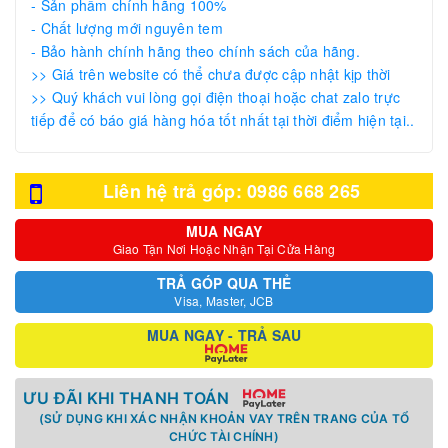
- Sản phẩm chính hãng 100%
- Chất lượng mới nguyên tem
- Bảo hành chính hãng theo chính sách của hãng.
>> Giá trên website có thể chưa được cập nhật kịp thời
>> Quý khách vui lòng gọi điện thoại hoặc chat zalo trực
tiếp để có báo giá hàng hóa tốt nhất tại thời điểm hiện tại..
Liên hệ trả góp: 0986 668 265
MUA NGAY
Giao Tận Nơi Hoặc Nhận Tại Cửa Hàng
TRẢ GÓP QUA THẺ
Visa, Master, JCB
MUA NGAY - TRẢ SAU
ƯU ĐÃI KHI THANH TOÁN
(SỬ DỤNG KHI XÁC NHẬN KHOẢN VAY TRÊN TRANG CỦA TỔ
CHỨC TÀI CHÍNH)