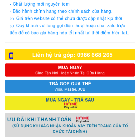
- Chất lượng mới nguyên tem
- Bảo hành chính hãng theo chính sách của hãng.
>> Giá trên website có thể chưa được cập nhật kịp thời
>> Quý khách vui lòng gọi điện thoại hoặc chat zalo trực
tiếp để có báo giá hàng hóa tốt nhất tại thời điểm hiện tại..
Liên hệ trả góp: 0986 668 265
MUA NGAY
Giao Tận Nơi Hoặc Nhận Tại Cửa Hàng
TRẢ GÓP QUA THẺ
Visa, Master, JCB
MUA NGAY - TRẢ SAU
ƯU ĐÃI KHI THANH TOÁN
(SỬ DỤNG KHI XÁC NHẬN KHOẢN VAY TRÊN TRANG CỦA TỔ
CHỨC TÀI CHÍNH)