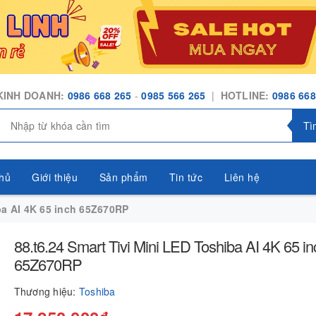
KINH DOANH:
0986 668 265
-
0985 566 265
|
HOTLINE:
0986 668
Tì
hủ
Giới thiệu
Sản phẩm
Tin tức
Liên hệ
iba AI 4K 65 inch 65Z670RP
88.t6.24 Smart Tivi Mini LED Toshiba AI 4K 65 in
65Z670RP
Thương hiệu:
Toshiba