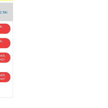
 TÀI
ÃI
ÃI
MỚI,
 HOT
MỚI,
 HOT