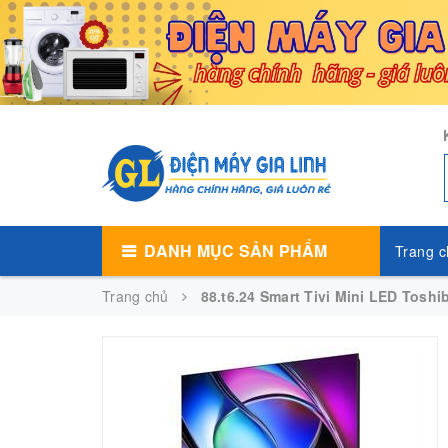
DANH MỤC SẢN PHẨM
Trang c
Trang chủ
88.t6.24 Smart Tivi Mini LED Tosh