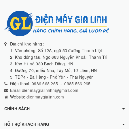
Địa chỉ kho hàng :
1. Văn phòng: Số 12A, ngõ 53 đường Thanh Liệt
2. Kho đóng tàu, Ngõ 683 Nguyễn Khoái, Thanh Trì
3. Kho H1 số 980 Bạch Đằng, HN
4. Đường 70, miếu Nha, Tây Mỗ, Từ Liêm, HN
5. TDP4 - Ba Hàng - Phổ Yên - Thái Nguyên
Điện thoại:
0986 668 265
-
0985 566 265
Email:
dienmaygialinhhn@gmail.com
Website:
dienmaygialinh.com
CHÍNH SÁCH
HỖ TRỢ KHÁCH HÀNG