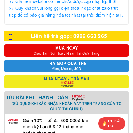
>> Giá trên website có thể chưa được cập nhật kịp thời
>> Quý khách vui lòng gọi điện thoại hoặc chat zalo trực
tiếp để có báo giá hàng hóa tốt nhất tại thời điểm hiện tại..
Liên hệ trả góp: 0986 668 265
MUA NGAY
Giao Tận Nơi Hoặc Nhận Tại Cửa Hàng
TRẢ GÓP QUA THẺ
Visa, Master, JCB
MUA NGAY - TRẢ SAU
ƯU ĐÃI KHI THANH TOÁN
(SỬ DỤNG KHI XÁC NHẬN KHOẢN VAY TRÊN TRANG CỦA TỔ
CHỨC TÀI CHÍNH)
Giảm 10% – tối đa 500.000đ khi
ƯU ĐÃI
HOT
chọn kỳ hạn 6 & 12 tháng cho
khách hàng mới