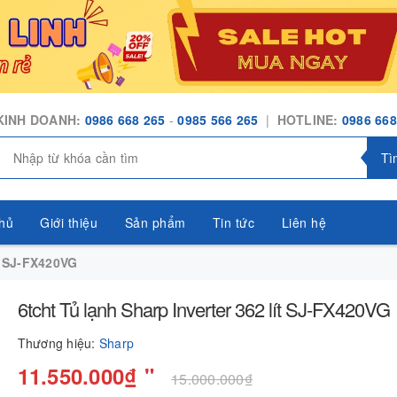
KINH DOANH:
0986 668 265
-
0985 566 265
|
HOTLINE:
0986 668
Tì
hủ
Giới thiệu
Sản phẩm
Tin tức
Liên hệ
ít SJ-FX420VG
6tcht Tủ lạnh Sharp Inverter 362 lít SJ-FX420VG
Thương hiệu:
Sharp
11.550.000₫ "
15.000.000₫