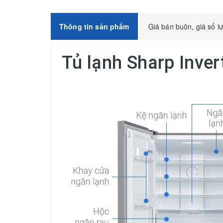
Thông tin sản phẩm
Giá bán buôn, giá số l
Tủ lạnh Sharp Inver