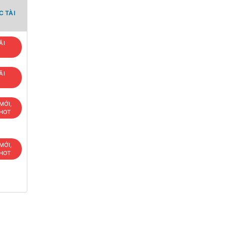
 TÀI
ÃI
ÃI
MỚI,
 HOT
MỚI,
 HOT