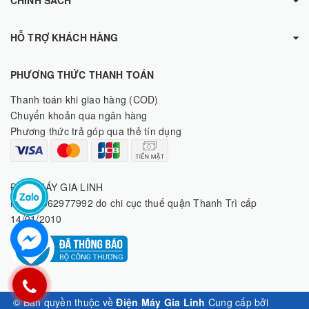
HỖ TRỢ KHÁCH HÀNG
PHƯƠNG THỨC THANH TOÁN
Thanh toán khi giao hàng (COD)
Chuyển khoản qua ngân hàng
Phương thức trả góp qua thẻ tín dụng
ĐIỆN MÁY GIA LINH
MST: 8062977992 do chi cục thuế quận Thanh Trì cấp
14/01/2010
© Bản quyền thuộc về
Điện Máy Gia Linh
Cung cấp bởi
Sapo