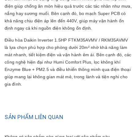
điện giúp chống ăn mòn hiệu quả trước các tác nhân như mưa,
nắng hay sương muối. Bên cạnh đó, bo mạch Super PCB có
khả năng chịu điện áp lên đến 440V, giúp máy vận hành ổn
định ngay cả khi nguồn điện không ổn định.
Điều hòa Daikin Inverter 1.5HP FTKM35AVMV / RKM35AVMV
là lựa chọn phù hợp cho phòng dưới 20m² nhờ khả năng làm
mát nhanh, tiết kiệm điện và vận hành êm ái. Bên cạnh đó, các
công nghệ hiện đại như Humi Comfort Plus, lọc không khí
Enzyme Blue + PM2.5 và điều khiển thông minh qua điện thoại
giúp mang lại không gian mát mẻ, trong lành và tiện nghi cho
gia đình.
SẢN PHẨM LIÊN QUAN
Không có sản phẩm nào cùng loại với sản phẩm này