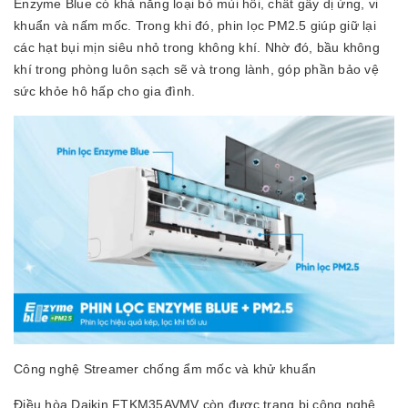
Enzyme Blue có khả năng loại bỏ mùi hôi, chất gây dị ứng, vi
khuẩn và nấm mốc. Trong khi đó, phin lọc PM2.5 giúp giữ lại
các hạt bụi mịn siêu nhỏ trong không khí. Nhờ đó, bầu không
khí trong phòng luôn sạch sẽ và trong lành, góp phần bảo vệ
sức khỏe hô hấp cho gia đình.
Công nghệ Streamer chống ẩm mốc và khử khuẩn
Điều hòa Daikin FTKM35AVMV còn được trang bị công nghệ