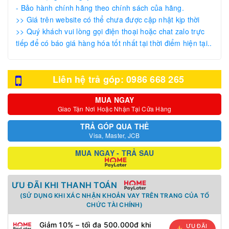
- Bảo hành chính hãng theo chính sách của hãng.
>> Giá trên website có thể chưa được cập nhật kịp thời
>> Quý khách vui lòng gọi điện thoại hoặc chat zalo trực
tiếp để có báo giá hàng hóa tốt nhất tại thời điểm hiện tại..
Liên hệ trả góp: 0986 668 265
MUA NGAY
Giao Tận Nơi Hoặc Nhận Tại Cửa Hàng
TRẢ GÓP QUA THẺ
Visa, Master, JCB
MUA NGAY - TRẢ SAU
ƯU ĐÃI KHI THANH TOÁN
(SỬ DỤNG KHI XÁC NHẬN KHOẢN VAY TRÊN TRANG CỦA TỔ
CHỨC TÀI CHÍNH)
Giảm 10% – tối đa 500.000đ khi
ƯU ĐÃI