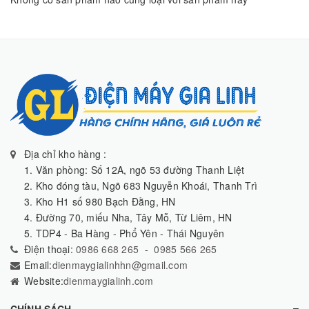
Địa chỉ kho hàng :
1. Văn phòng: Số 12A, ngõ 53 đường Thanh Liệt
2. Kho đóng tàu, Ngõ 683 Nguyễn Khoái, Thanh Trì
3. Kho H1 số 980 Bạch Đằng, HN
4. Đường 70, miếu Nha, Tây Mỗ, Từ Liêm, HN
5. TDP4 - Ba Hàng - Phổ Yên - Thái Nguyên
Điện thoại:
0986 668 265
-
0985 566 265
Email:
dienmaygialinhhn@gmail.com
Website:
dienmaygialinh.com
CHÍNH SÁCH