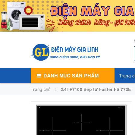
DANH MỤC SẢN PHẨM
Trang c
Trang chủ
2.4TP7100 Bếp từ Faster FS 773E