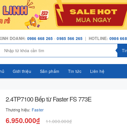
KINH DOANH:
0986 668 265
-
0985 566 265
|
HOTLINE:
0986 668
Tì
hủ
Giới thiệu
Sản phẩm
Tin tức
Liên hệ
2.4TP7100 Bếp từ Faster FS 773E
Thương hiệu:
Faster
6.950.000₫
11.000.000₫