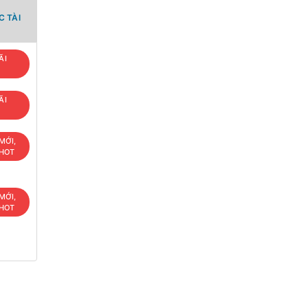
 TÀI
ÃI
ÃI
MỚI,
 HOT
MỚI,
 HOT