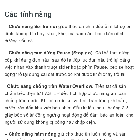
Các tính năng
–
Chức năng Sôi liu riu:
giúp thức ăn chín đều ở nhiệt độ ổn
định, không bị cháy, khét, khê, mà vẫn đảm bảo được dinh
dưỡng vốn có
–
Chức năng tạm dừng Pause (Stop go)
: Có thể tạm dừng
bếp khi đang đun nấu, sau đó ta tiếp tục đun nấu trở lại bằng
việc nhấn vào thanh trượt slider hoặc phím Pause, bếp sẽ hoạt
động trở lại đúng cài đặt trước đó khi được khởi chạy trở lại.
–
Chức năng chống tràn Water Overflow:
Trên tất cả sản
phẩm bếp điện từ FASTER đều tích hợp chức năng an toàn
chống trào nước. Khi có nước sôi vô tình tràn trong khi nấu,
nước tràn đến khu vực bàn phím điều khiển, sau khoảng 3-5
giây bếp sẽ tự động ngừng hoạt động để đảm bảo an toàn cho
người sử dụng không bị bỏng hay chập điện.
–
Chức năng hâm nóng
giữ cho thức ăn luôn nóng và sẵn