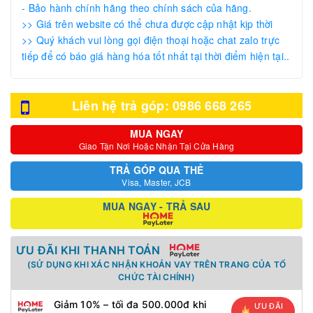
- Bảo hành chính hãng theo chính sách của hãng.
>> Giá trên website có thể chưa được cập nhật kịp thời
>> Quý khách vui lòng gọi điện thoại hoặc chat zalo trực
tiếp để có báo giá hàng hóa tốt nhất tại thời điểm hiện tại..
Liên hệ trả góp: 0986 668 265
MUA NGAY
Giao Tận Nơi Hoặc Nhận Tại Cửa Hàng
TRẢ GÓP QUA THẺ
Visa, Master, JCB
MUA NGAY - TRẢ SAU
ƯU ĐÃI KHI THANH TOÁN
(SỬ DỤNG KHI XÁC NHẬN KHOẢN VAY TRÊN TRANG CỦA TỔ
CHỨC TÀI CHÍNH)
Giảm 10% – tối đa 500.000đ khi
ƯU ĐÃI