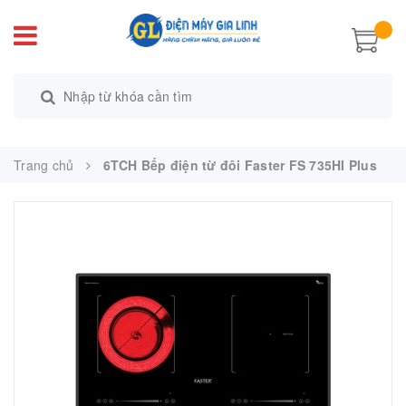
Trang chủ
6TCH Bếp điện từ đôi Faster FS 735HI Plus