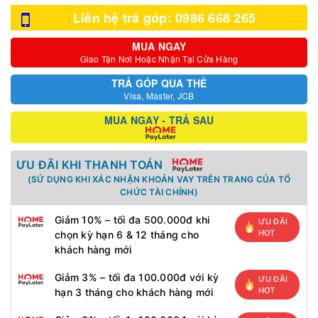
Liên hệ trả góp: 0986 668 265
MUA NGAY
Giao Tận Nơi Hoặc Nhận Tại Cửa Hàng
TRẢ GÓP QUA THẺ
Visa, Master, JCB
MUA NGAY - TRẢ SAU
ƯU ĐÃI KHI THANH TOÁN
(SỬ DỤNG KHI XÁC NHẬN KHOẢN VAY TRÊN TRANG CỦA TỔ
CHỨC TÀI CHÍNH)
Giảm 10% – tối đa 500.000đ khi
ƯU ĐÃI
HOT
chọn kỳ hạn 6 & 12 tháng cho
khách hàng mới
Giảm 3% – tối đa 100.000đ với kỳ
ƯU ĐÃI
HOT
hạn 3 tháng cho khách hàng mới