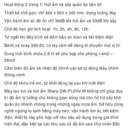
Hoạt động 2 trong 1: Hút ẩm và sấy quần áo tiện lợi
Thiết kế nhỏ gọn: chỉ 464 x 260 x 240 mm, trọng lượng 9kg
Vận hành êm ái: độ ồn chỉ 36dB khi hút ẩm và 39dB khi sấy
Chế độ hẹn giờ linh hoạt: 1h, 2h, 4h, 8h, 12h
Tự ngắt khi đầy bình sẽ đảm bảo an toàn và tiết kiệm điện
Bánh xe xoay 360 độ, có tay cầm dễ dàng di chuyển mọi vị trí
Dung tích bình chứa 2.8 lít sẽ phù hợp cho phòng 14m2 –
28m2
Cảm biến độ ẩm và nhiệt độ chính xác sẽ tự động điều chỉnh
thông minh
Chế độ khóa trẻ em, tự khởi động lại sau khi mất điện
Máy tạo ion và hút ẩm Sharp DW-P12HV-W không chỉ giúp duy
trì độ ẩm lý tưởng cho không gian sống mà còn hỗ trợ sấy khô
quần áo nhanh chóng trong những ngày mưa ẩm. Sở hữu công
nghệ ngưng tụ lạnh bằng máy nén, vận hành êm ái, tiết kiệm
điện, thiết bị này phù hợp với nhu cầu sử dụng trong gia đình
hiện đại, đặc biệt tại các khu vực có độ ẩm cao như miền Bắc