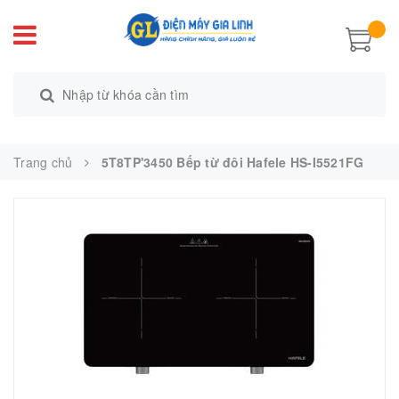
Trang chủ
5T8TP'3450 Bếp từ đôi Hafele HS-I5521FG