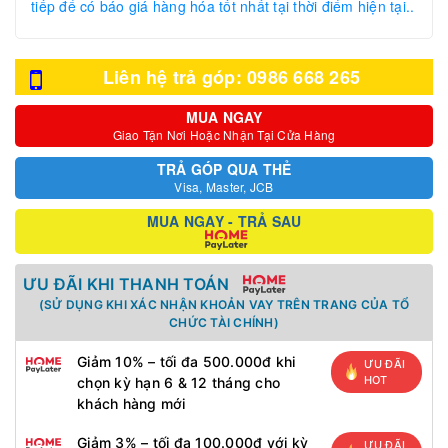
tiếp để có báo giá hàng hóa tốt nhất tại thời điểm hiện tại..
Liên hệ trả góp: 0986 668 265
MUA NGAY
Giao Tận Nơi Hoặc Nhận Tại Cửa Hàng
TRẢ GÓP QUA THẺ
Visa, Master, JCB
MUA NGAY - TRẢ SAU
ƯU ĐÃI KHI THANH TOÁN
(SỬ DỤNG KHI XÁC NHẬN KHOẢN VAY TRÊN TRANG CỦA TỔ
CHỨC TÀI CHÍNH)
Giảm 10% – tối đa 500.000đ khi
ƯU ĐÃI
HOT
chọn kỳ hạn 6 & 12 tháng cho
khách hàng mới
Giảm 3% – tối đa 100.000đ với kỳ
ƯU ĐÃI