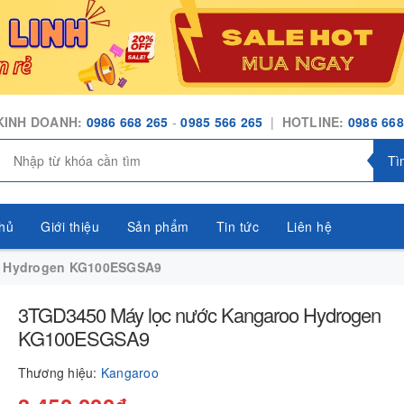
KINH DOANH:
0986 668 265
-
0985 566 265
|
HOTLINE:
0986 668
Tì
hủ
Giới thiệu
Sản phẩm
Tin tức
Liên hệ
o Hydrogen KG100ESGSA9
3TGD3450 Máy lọc nước Kangaroo Hydrogen
KG100ESGSA9
Thương hiệu:
Kangaroo