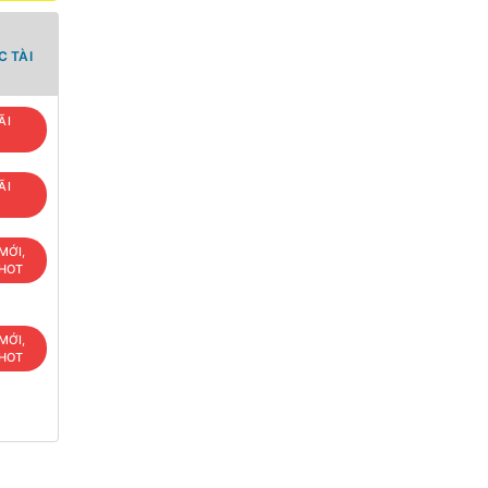
 TÀI
ÃI
ÃI
MỚI,
 HOT
MỚI,
 HOT