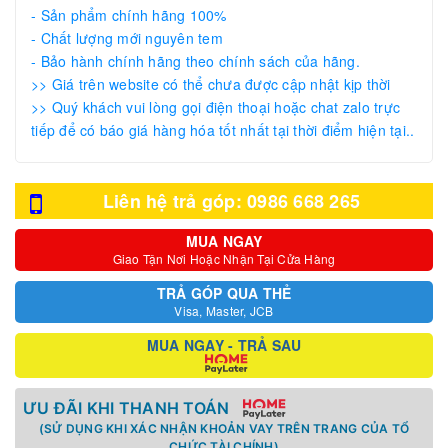
- Sản phẩm chính hãng 100%
- Chất lượng mới nguyên tem
- Bảo hành chính hãng theo chính sách của hãng.
>> Giá trên website có thể chưa được cập nhật kịp thời
>> Quý khách vui lòng gọi điện thoại hoặc chat zalo trực
tiếp để có báo giá hàng hóa tốt nhất tại thời điểm hiện tại..
Liên hệ trả góp: 0986 668 265
MUA NGAY
Giao Tận Nơi Hoặc Nhận Tại Cửa Hàng
TRẢ GÓP QUA THẺ
Visa, Master, JCB
MUA NGAY - TRẢ SAU
ƯU ĐÃI KHI THANH TOÁN
(SỬ DỤNG KHI XÁC NHẬN KHOẢN VAY TRÊN TRANG CỦA TỔ
CHỨC TÀI CHÍNH)