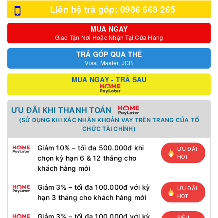
Liên hệ trả góp: 0986 668 265
MUA NGAY
Giao Tận Nơi Hoặc Nhận Tại Cửa Hàng
TRẢ GÓP QUA THẺ
Visa, Master, JCB
MUA NGAY - TRẢ SAU
ƯU ĐÃI KHI THANH TOÁN
(SỬ DỤNG KHI XÁC NHẬN KHOẢN VAY TRÊN TRANG CỦA TỔ
CHỨC TÀI CHÍNH)
Giảm 10% – tối đa 500.000đ khi
ƯU ĐÃI
HOT
chọn kỳ hạn 6 & 12 tháng cho
khách hàng mới
Giảm 3% – tối đa 100.000đ với kỳ
ƯU ĐÃI
HOT
hạn 3 tháng cho khách hàng mới
Giảm 3% – tối đa 100.000đ với kỳ
SIÊU