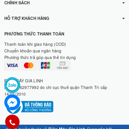
CHÍNH SÁCH
HỖ TRỢ KHÁCH HÀNG
PHƯƠNG THỨC THANH TOÁN
Thanh toán khi giao hàng (COD)
Chuyển khoản qua ngân hàng
Phương thức trả góp qua thẻ tín dụng
ĐIỆN MÁY GIA LINH
MST: 8062977992 do chi cục thuế quận Thanh Trì cấp
14/01/2010
© Bản quyền thuộc về
Điện Máy Gia Linh
Cung cấp bởi
Sapo