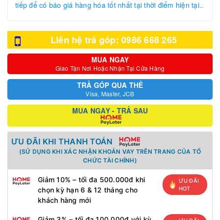
tiếp để có báo giá hàng hóa tốt nhất tại thời điểm hiện tại..
Liên hệ trả góp: 0986 668 265
MUA NGAY
Giao Tận Nơi Hoặc Nhận Tại Cửa Hàng
TRẢ GÓP QUA THẺ
Visa, Master, JCB
MUA NGAY - TRẢ SAU
ƯU ĐÃI KHI THANH TOÁN
(SỬ DỤNG KHI XÁC NHẬN KHOẢN VAY TRÊN TRANG CỦA TỔ
CHỨC TÀI CHÍNH)
Giảm 10% – tối đa 500.000đ khi
ƯU ĐÃI
HOT
chọn kỳ hạn 6 & 12 tháng cho
khách hàng mới
Giảm 3% – tối đa 100.000đ với kỳ