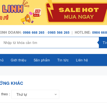
KINH DOANH:
0986 668 265
-
0985 566 265
|
HOTLINE:
0986 668
Tì
hủ
Giới thiệu
Sản phẩm
Tin tức
Liên hệ
ƯỚNG KHÁC
 theo :
Thứ tự