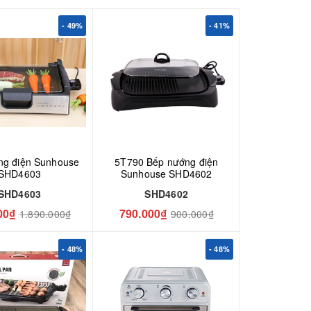
- 49%
- 41%
́ng điện Sunhouse
5T790 Bếp nướng điện
SHD4603
Sunhouse SHD4602
SHD4603
SHD4602
00₫
790.000₫
1.890.000₫
900.000₫
- 48%
- 48%