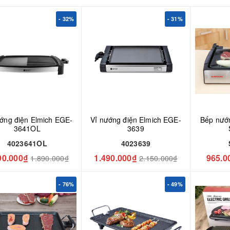
- 32%
- 31%
ớng điện Elmich EGE-
Vỉ nướng điện Elmich EGE-
Bếp nươ
3641OL
3639
4023641OL
4023639
90.000₫
1.490.000₫
965.0
1.890.000₫
2.150.000₫
- 76%
- 49%