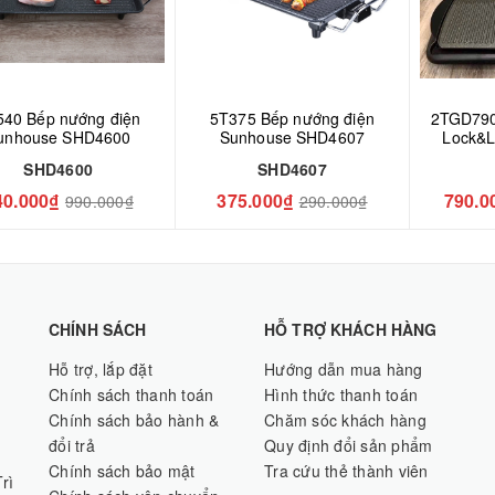
40 Bếp nướng điện
5T375 Bếp nướng điện
2TGD790
unhouse SHD4600
Sunhouse SHD4607
Lock&Lo
EJG
SHD4600
SHD4607
40.000₫
375.000₫
790.0
990.000₫
290.000₫
CHÍNH SÁCH
HỖ TRỢ KHÁCH HÀNG
Hỗ trợ, lắp đặt
Hướng dẫn mua hàng
Chính sách thanh toán
Hình thức thanh toán
Chính sách bảo hành &
Chăm sóc khách hàng
đổi trả
Quy định đổi sản phẩm
Chính sách bảo mật
Tra cứu thẻ thành viên
rì