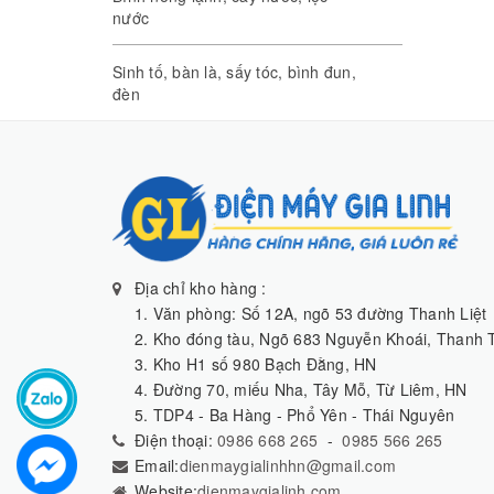
nước
Sinh tố, bàn là, sấy tóc, bình đun,
đèn
Địa chỉ kho hàng :
1. Văn phòng: Số 12A, ngõ 53 đường Thanh Liệt
2. Kho đóng tàu, Ngõ 683 Nguyễn Khoái, Thanh T
3. Kho H1 số 980 Bạch Đằng, HN
4. Đường 70, miếu Nha, Tây Mỗ, Từ Liêm, HN
5. TDP4 - Ba Hàng - Phổ Yên - Thái Nguyên
Điện thoại:
0986 668 265
-
0985 566 265
Email:
dienmaygialinhhn@gmail.com
Website:
dienmaygialinh.com