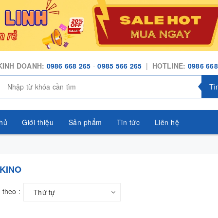
KINH DOANH:
0986 668 265
-
0985 566 265
|
HOTLINE:
0986 668
Tì
hủ
Giới thiệu
Sản phẩm
Tin tức
Liên hệ
AKINO
 theo :
Thứ tự