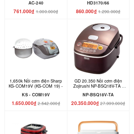
AC-240
HD3170/66
761.000₫
860.000₫
1.000.000₫
1.290.000₫
1,650k Nồi cơm điện Sharp
GD 20.350 Nồi cơm điện
KS-COM19V (KS-COM 19) -
Zojirushi NP-BSQ18V-TA -
1.8 Lít, 1260W
KS - COM19V
NP-BSQ18V-TA
1.650.000₫
20.350.000₫
2.542.000₫
27.999.000₫