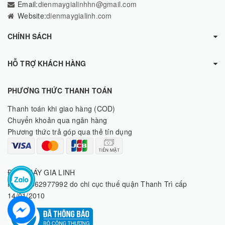
Email:
dienmaygialinhhn@gmail.com
Website:
dienmaygialinh.com
CHÍNH SÁCH
HỖ TRỢ KHÁCH HÀNG
PHƯƠNG THỨC THANH TOÁN
Thanh toán khi giao hàng (COD)
Chuyển khoản qua ngân hàng
Phương thức trả góp qua thẻ tín dụng
ĐIỆN MÁY GIA LINH
MST: 8062977992 do chi cục thuế quận Thanh Trì cấp
14/01/2010