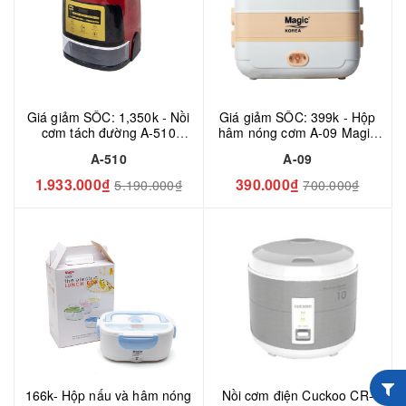
Giá giảm SỐC: 1,350k - Nồi
Giá giảm SỐC: 399k - Hộp
cơm tách đường A-510
hâm nóng cơm A-09 Magic
Magic Korea
Korea
A-510
A-09
1.933.000₫
390.000₫
5.190.000₫
700.000₫
166k- Hộp nấu và hâm nóng
Nồi cơm điện Cuckoo CR-