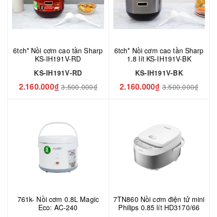
6tch* Nồi cơm cao tần Sharp
6tch* Nồi cơm cao tần Sharp
KS-IH191V-RD
1.8 lít KS-IH191V-BK
KS-IH191V-RD
KS-IH191V-BK
2.160.000₫
2.160.000₫
3.500.000₫
3.500.000₫
761k- Nồi cơm 0.8L Magic
7TN860 Nồi cơm điện tử mini
Eco: AC-240
Philips 0.85 lít HD3170/66