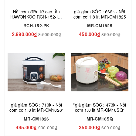
Nồi cơm điện tử cao tần
giá giảm SỐC : 666k - Nồi
HAWONKOO RCH-152-IH-
cơm cơ 1.8 lít MR-CM1825
PK
RCH-152-PK
MR-CM1825
2.890.000₫
450.000₫
3.500.000₫
850.000₫
giá giảm SỐC : 710k - Nồi
"giá giảm SỐC : 473k - Nồi
cơm cơ 1.8 lít MR-CM1826"
cơm 1.8 lít MR-CM18SQ"
MR-CM1826
MR-CM18SQ
495.000₫
350.000₫
900.000₫
600.000₫