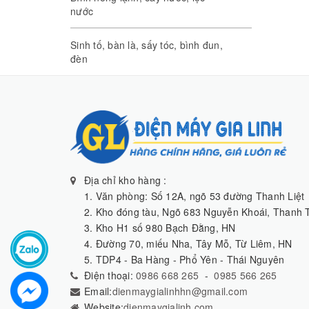
nước
Sinh tố, bàn là, sấy tóc, bình đun,
đèn
Địa chỉ kho hàng :
1. Văn phòng: Số 12A, ngõ 53 đường Thanh Liệt
2. Kho đóng tàu, Ngõ 683 Nguyễn Khoái, Thanh T
3. Kho H1 số 980 Bạch Đằng, HN
4. Đường 70, miếu Nha, Tây Mỗ, Từ Liêm, HN
5. TDP4 - Ba Hàng - Phổ Yên - Thái Nguyên
Điện thoại:
0986 668 265
-
0985 566 265
Email:
dienmaygialinhhn@gmail.com
Website:
dienmaygialinh.com