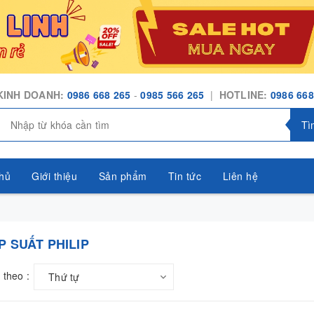
KINH DOANH:
0986 668 265
-
0985 566 265
|
HOTLINE:
0986 668
Tì
hủ
Giới thiệu
Sản phẩm
Tin tức
Liên hệ
P SUẤT PHILIP
 theo :
Thứ tự